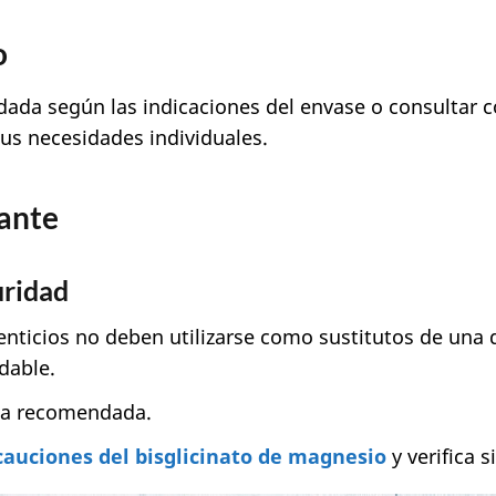
o
ada según las indicaciones del envase o consultar co
sus necesidades individuales.
ante
uridad
ticios no deben utilizarse como sustitutos de una di
udable.
ria recomendada.
cauciones del bisglicinato de magnesio
y verifica s