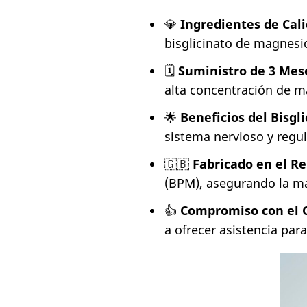
💎
Ingredientes de Cali
bisglicinato de magnesi
🗓️
Suministro de 3 Mes
alta concentración de 
🌟
Beneficios del Bisgl
sistema nervioso y regu
🇬🇧
Fabricado en el R
(BPM), asegurando la m
👍
Compromiso con el C
a ofrecer asistencia para