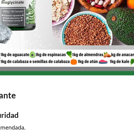
ante
uridad
comendada.