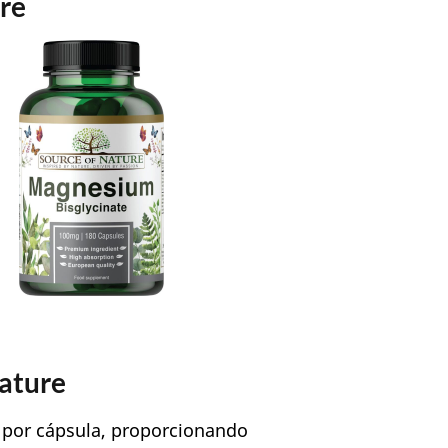
ure
Nature
o
por cápsula, proporcionando