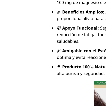
100 mg de magnesio elem
🌿
Beneficios Amplios:
proporciona alivio para
🍃
Apoyo Funcional:
Seg
reducción de fatiga, fu
saludables.
🌿
Amigable con el Es
óptima y evita reaccion
🌳
Producto 100% Natur
alta pureza y seguridad.